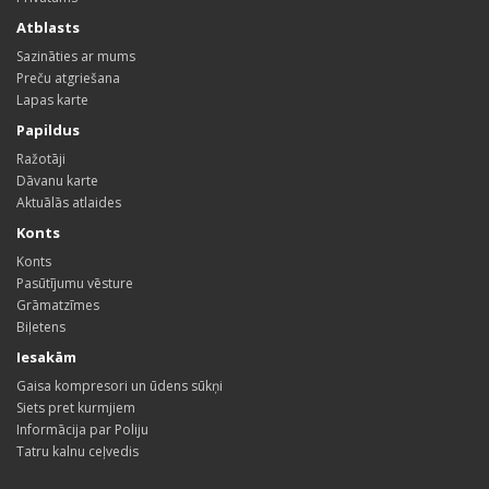
Atblasts
Sazināties ar mums
Preču atgriešana
Lapas karte
Papildus
Ražotāji
Dāvanu karte
Aktuālās atlaides
Konts
Konts
Pasūtījumu vēsture
Grāmatzīmes
Biļetens
Iesakām
Gaisa kompresori un ūdens sūkņi
Siets pret kurmjiem
Informācija par Poliju
Tatru kalnu ceļvedis