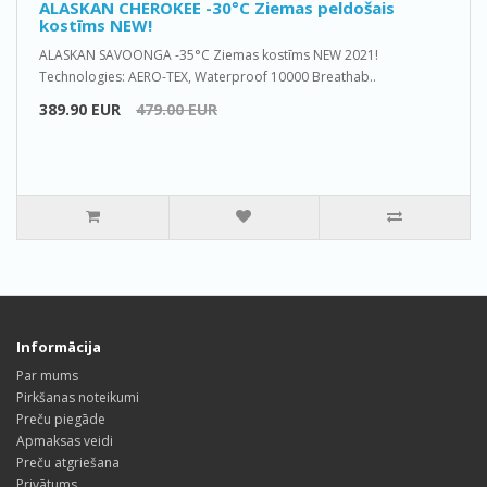
ALASKAN CHEROKEE -30°C Ziemas peldošais
kostīms NEW!
ALASKAN SAVOONGA -35°C Ziemas kostīms NEW 2021!
Technologies: AERO-TEX, Waterproof 10000 Breathab..
389.90 EUR
479.00 EUR
Informācija
Par mums
Pirkšanas noteikumi
Preču piegāde
Apmaksas veidi
Preču atgriešana
Privātums