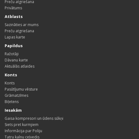
Preču atgriešana
Privātums
Atblasts
Sazināties ar mums
Preču atgriešana
Lapas karte
Papildus
Ražotāji
Dāvanu karte
Aktuālās atlaides
Konts
Konts
Pasūtījumu vēsture
Grāmatzīmes
Biļetens
Iesakām
Gaisa kompresori un ūdens sūkņi
Siets pret kurmjiem
Informācija par Poliju
Tatru kalnu ceļvedis