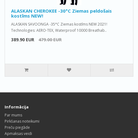
ALASKAN CHEROKEE -30°C Ziemas peldošais
kostīms NEW!
ALASKAN SAVOONGA -35°C Ziemas kostīms NEW 2021!
Technologies: AERO-TEX, Waterproof 10000 Breathab..
389.90 EUR
479.00 EUR
Informācija
Par mums
Pirkšanas noteikumi
Preču piegāde
Apmaksas veidi