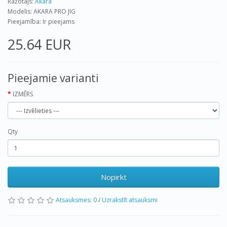
Ražotājs:
Akara
Modelis: AKARA PRO JIG
Pieejamība: Ir pieejams
25.64 EUR
Pieejamie varianti
IZMĒRS
Qty
Nopirkt
Atsauksmes: 0
/
Uzrakstīt atsauksmi