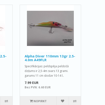
2.5-
Alpha Diver 110mm 13gr 2.5-
4.0m A49FLR
Specifikācijas: peldspēja peldošā
dziļums ir 2,5-4m svars 13 grami.
garums 11 cm slodze 10-14 l..
7.99 EUR
Bez PVN: 6.60 EUR
NOPIRKT