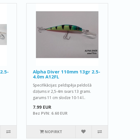
2.5-
Alpha Diver 110mm 13gr 2.5-
4.0m A12FL
Specifikācijas: peldspēja peldošā
dziļums ir 2,5-4m svars 13 grami.
garums 11 cm slodze 10-14 l..
7.99 EUR
Bez PVN: 6.60 EUR
NOPIRKT