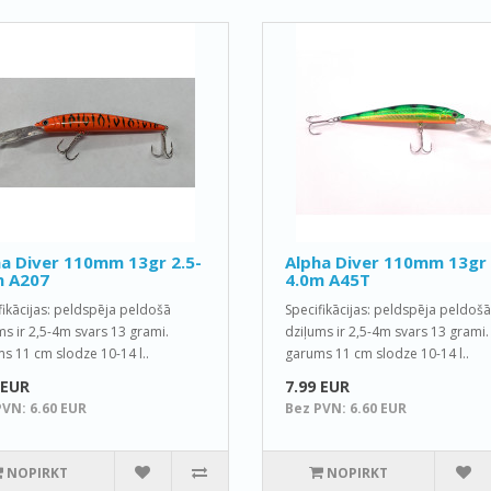
a Diver 110mm 13gr 2.5-
Alpha Diver 110mm 13gr 
m A207
4.0m A45T
fikācijas: peldspēja peldošā
Specifikācijas: peldspēja peldošā
ms ir 2,5-4m svars 13 grami.
dziļums ir 2,5-4m svars 13 grami.
s 11 cm slodze 10-14 l..
garums 11 cm slodze 10-14 l..
 EUR
7.99 EUR
PVN: 6.60 EUR
Bez PVN: 6.60 EUR
NOPIRKT
NOPIRKT