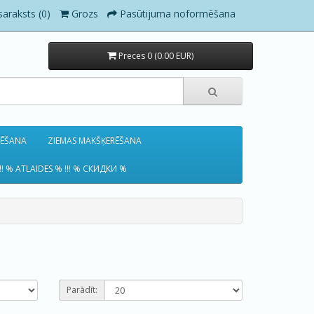
saraksts (0)
Grozs
Pasūtijuma noformēšana
Preces 0 (0.00 EUR)
RĒŠANA
ZIEMAS MAKŠĶERĒŠANA
!! % ATLAIDES % !!! % СКИДКИ %
Parādīt: