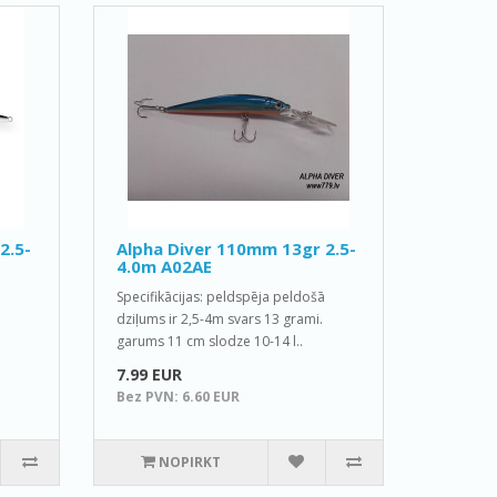
2.5-
Alpha Diver 110mm 13gr 2.5-
4.0m A02AE
Specifikācijas: peldspēja peldošā
dziļums ir 2,5-4m svars 13 grami.
garums 11 cm slodze 10-14 l..
7.99 EUR
Bez PVN: 6.60 EUR
NOPIRKT