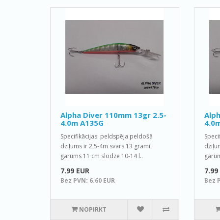
Alpha Diver 110mm 13gr 2.5-
Alph
4.0m A135G
4.0
Specifikācijas: peldspēja peldošā
Speci
dziļums ir 2,5-4m svars 13 grami.
dziļu
garums 11 cm slodze 10-14 l..
garum
7.99 EUR
7.99
Bez PVN: 6.60 EUR
Bez 
NOPIRKT