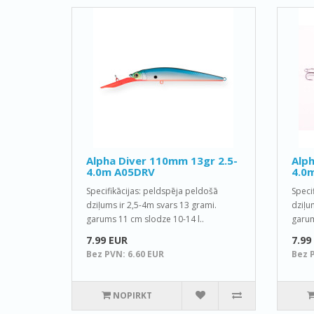
Alpha Diver 110mm 13gr 2.5-
Alph
4.0m A05DRV
4.0
Specifikācijas: peldspēja peldošā
Speci
dziļums ir 2,5-4m svars 13 grami.
dziļu
garums 11 cm slodze 10-14 l..
garum
7.99 EUR
7.99
Bez PVN: 6.60 EUR
Bez 
NOPIRKT