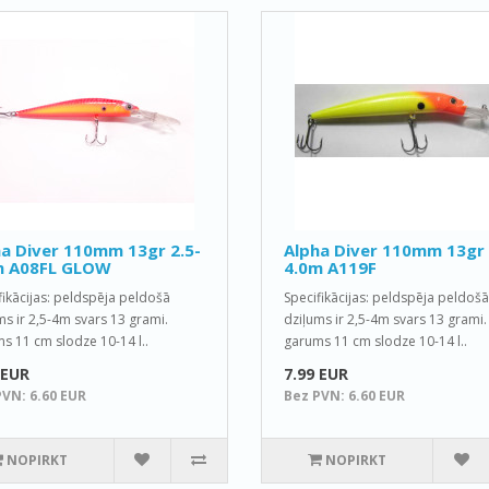
a Diver 110mm 13gr 2.5-
Alpha Diver 110mm 13gr 
m A08FL GLOW
4.0m A119F
fikācijas: peldspēja peldošā
Specifikācijas: peldspēja peldošā
ms ir 2,5-4m svars 13 grami.
dziļums ir 2,5-4m svars 13 grami.
s 11 cm slodze 10-14 l..
garums 11 cm slodze 10-14 l..
 EUR
7.99 EUR
PVN: 6.60 EUR
Bez PVN: 6.60 EUR
NOPIRKT
NOPIRKT