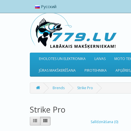
Русский
EHOLOTES UN ELEKTRONIKA
LAIVAS
MOTO TEH
JŪRAS MAKŠKERĒŠANA
PIROTEHNIKA
APĢĒRBS,
Brends
Strike Pro
Strike Pro
Salīdzināšana (0)