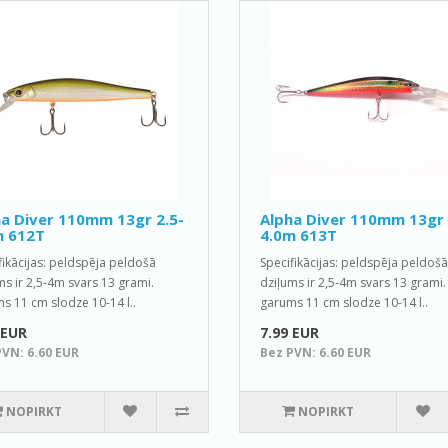
a Diver 110mm 13gr 2.5-
Alpha Diver 110mm 13gr 
m 612T
4.0m 613T
fikācijas: peldspēja peldošā
Specifikācijas: peldspēja peldošā
ms ir 2,5-4m svars 13 grami.
dziļums ir 2,5-4m svars 13 grami.
s 11 cm slodze 10-14 l..
garums 11 cm slodze 10-14 l..
 EUR
7.99 EUR
PVN: 6.60 EUR
Bez PVN: 6.60 EUR
NOPIRKT
NOPIRKT