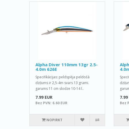
Alpha Diver 110mm 13gr 2.5-
Alph
4.0m 626E
4.0
Specifikācijas: peldspēja peldošā
Speci
dziļums ir 2,5-4m svars 13 grami.
dziļu
garums 11 cm slodze 10-14 l..
garum
7.99 EUR
7.99
Bez PVN: 6.60 EUR
Bez 
NOPIRKT