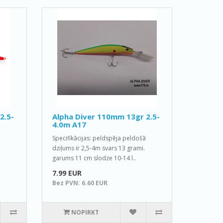
2.5-
Alpha Diver 110mm 13gr 2.5-
4.0m A17
Specifikācijas: peldspēja peldošā
dziļums ir 2,5-4m svars 13 grami.
garums 11 cm slodze 10-14 l..
7.99 EUR
Bez PVN: 6.60 EUR
NOPIRKT