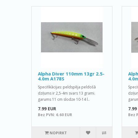
Alpha Diver 110mm 13gr 2.5-
Alph
4.0m A178S
4.0
Specifikācijas: peldspēja peldošā
Speci
dziļums ir 2,5-4m svars 13 grami.
dziļu
garums 11 cm slodze 10-14 l..
garum
7.99 EUR
7.99
Bez PVN: 6.60 EUR
Bez 
NOPIRKT