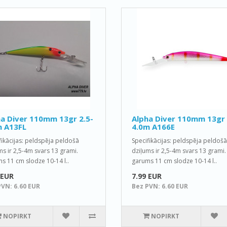
a Diver 110mm 13gr 2.5-
Alpha Diver 110mm 13gr 
m A13FL
4.0m A166E
fikācijas: peldspēja peldošā
Specifikācijas: peldspēja peldošā
ms ir 2,5-4m svars 13 grami.
dziļums ir 2,5-4m svars 13 grami.
s 11 cm slodze 10-14 l..
garums 11 cm slodze 10-14 l..
 EUR
7.99 EUR
PVN: 6.60 EUR
Bez PVN: 6.60 EUR
NOPIRKT
NOPIRKT