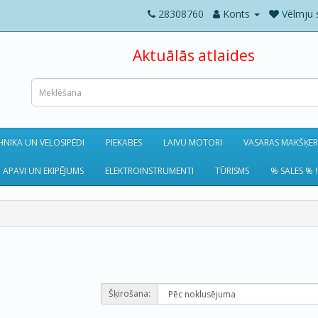
28308760
Konts
Vēlmju 
Aktuālās atlaides
NIKA UN VELOSIPĒDI
PIEKABES
LAIVU MOTORI
VASARAS MAKŠĶE
 APAVI UN EKIPĒJUMS
ELEKTROINSTRUMENTI
TŪRISMS
% SALES % !
Šķirošana: