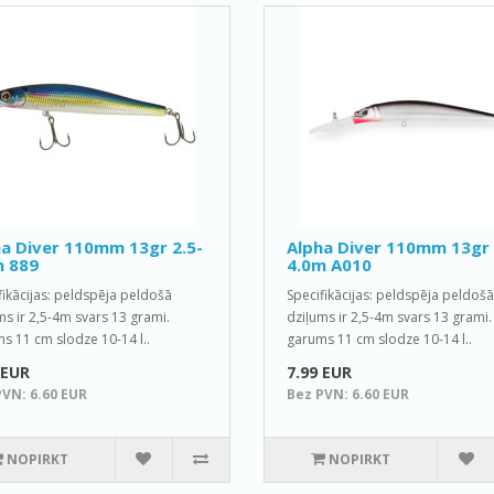
a Diver 110mm 13gr 2.5-
Alpha Diver 110mm 13gr 
m 889
4.0m A010
fikācijas: peldspēja peldošā
Specifikācijas: peldspēja peldošā
ms ir 2,5-4m svars 13 grami.
dziļums ir 2,5-4m svars 13 grami.
s 11 cm slodze 10-14 l..
garums 11 cm slodze 10-14 l..
 EUR
7.99 EUR
PVN: 6.60 EUR
Bez PVN: 6.60 EUR
NOPIRKT
NOPIRKT