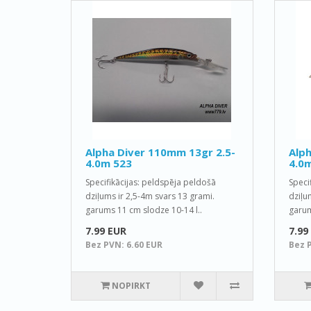
Alpha Diver 110mm 13gr 2.5-
Alph
4.0m 523
4.0
Specifikācijas: peldspēja peldošā
Speci
dziļums ir 2,5-4m svars 13 grami.
dziļu
garums 11 cm slodze 10-14 l..
garum
7.99 EUR
7.99
Bez PVN: 6.60 EUR
Bez 
NOPIRKT