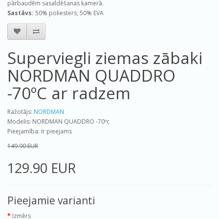
pārbaudēm sasaldēšanas kamerā.
Sastāvs:
50% poliesters; 50% EVA
Superviegli ziemas zābaki
NORDMAN QUADDRO
-70ºС ar radzem
Ražotājs:
NORDMAN
Modelis: NORDMAN QUADDRO -70ºc
Pieejamība: Ir pieejams
149.90 EUR
129.90 EUR
Pieejamie varianti
Izmērs