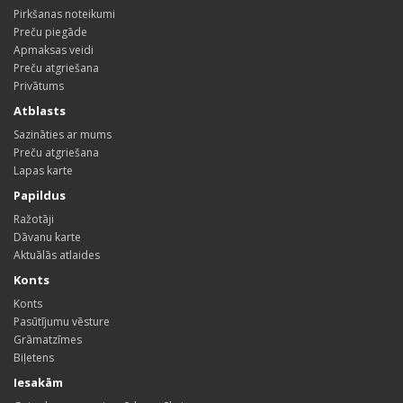
Pirkšanas noteikumi
Preču piegāde
Apmaksas veidi
Preču atgriešana
Privātums
Atblasts
Sazināties ar mums
Preču atgriešana
Lapas karte
Papildus
Ražotāji
Dāvanu karte
Aktuālās atlaides
Konts
Konts
Pasūtījumu vēsture
Grāmatzīmes
Biļetens
Iesakām