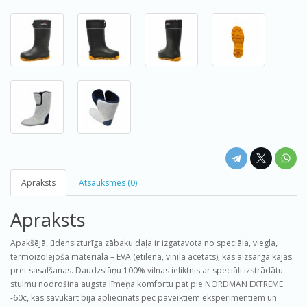
Apraksts
Atsauksmes (0)
Apraksts
Apakšējā, ūdensizturīga zābaku daļa ir izgatavota no speciāla, viegla,
termoizolējoša materiāla – EVA (etilēna, vinila acetāts), kas aizsargā kājas
pret sasalšanas. Daudzslāņu 100% vilnas ieliktnis ar speciāli izstrādātu
stulmu nodrošina augsta līmeņa komfortu pat pie NORDMAN EXTREME
-60c, kas savukārt bija apliecināts pēc paveiktiem eksperimentiem un