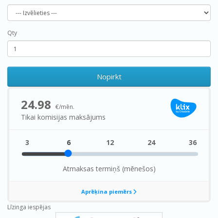
Qty
Nopirkt
Līzinga iespējas