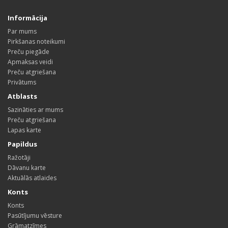
Informācija
Par mums
Pirkšanas noteikumi
Preču piegāde
Apmaksas veidi
Preču atgriešana
Privātums
Atblasts
Sazināties ar mums
Preču atgriešana
Lapas karte
Papildus
Ražotāji
Dāvanu karte
Aktuālās atlaides
Konts
Konts
Pasūtījumu vēsture
Grāmatzīmes