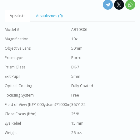
Apraksts
Atsauksmes (0)
Model #
AB10306
Magnification
10x
Objective Lens
50mm
Prism type
Porro
Prism Glass
BK-7
Exit Pupil
5mm
Optical Coating
Fully Coated
Focusing System
Free
Field of View (ft@1000yds/m@1000m)
367/122
Close Focus (ft/m)
25/8
Eye Relief
15 mm
Weight
26 oz.