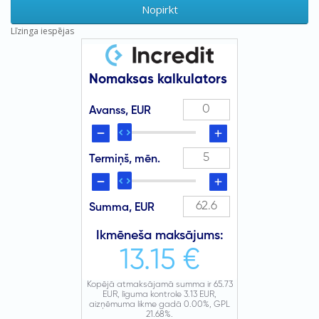
Nopirkt
Līzinga iespējas