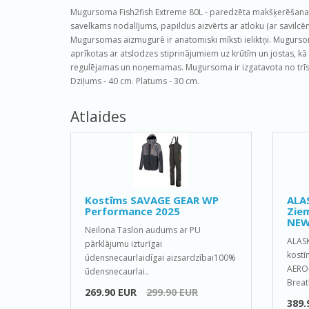
Mugursoma Fish2fish Extreme 80L - paredzēta makšķerēšanai, 
savelkams nodalījums, papildus aizvērts ar atloku (ar savilcēm
Mugursomas aizmugurē ir anatomiski mīksti ieliktņi. Mugurso
aprīkotas ar atslodzes stiprinājumiem uz krūtīm un jostas, kā ar
regulējamas un noņemamas. Mugursoma ir izgatavota no trīs
Dziļums - 40 cm. Platums - 30 cm.
Atlaides
Kostīms SAVAGE GEAR WP
ALA
Performance 2025
Ziem
NEW
Neilona Taslon audums ar PU
ALAS
pārklājumu izturīgai
kostī
ūdensnecaurlaidīgai aizsardzībai100%
AERO-
ūdensnecaurlai..
Breat
269.90 EUR
299.90 EUR
389.