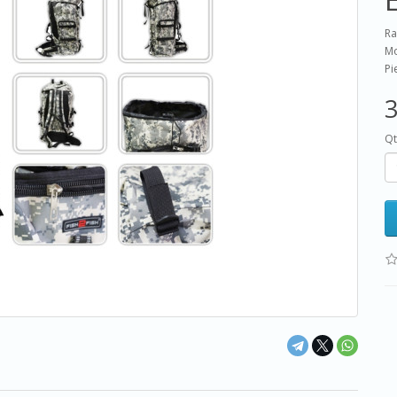
Ra
Mo
Pi
3
Qt