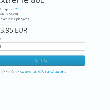
žotājs:
Fish2Fish
delis: SK-001
eejamība: Ir pieejams
3.95 EUR
y
Nopirkt
Atsauksmes: 0
/
Uzrakstīt atsauksmi