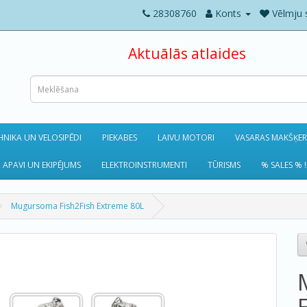
28308760
Konts
Vēlmju 
Aktuālās atlaides
NIKA UN VELOSIPĒDI
PIEKABES
LAIVU MOTORI
VASARAS MAKŠĶE
 APAVI UN EKIPĒJUMS
ELEKTROINSTRUMENTI
TŪRISMS
% SALES % !
Mugursoma Fish2Fish Extreme 80L