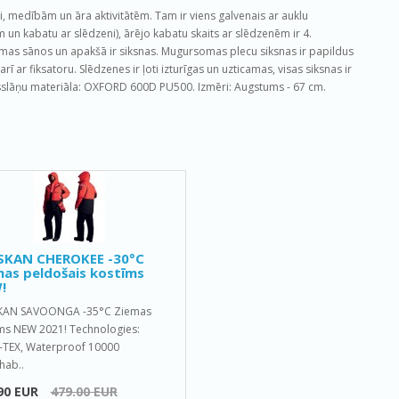
medībām un āra aktivitātēm. Tam ir viens galvenais ar auklu
 un kabatu ar slēdzeni), ārējo kabatu skaits ar slēdzenēm ir 4.
mas sānos un apakšā ir siksnas. Mugursomas plecu siksnas ir papildus
ī ar fiksatoru. Slēdzenes ir ļoti izturīgas un uzticamas, visas siksnas ir
slāņu materiāla: OXFORD 600D PU500. Izmēri: Augstums - 67 cm.
SKAN CHEROKEE -30°C
as peldošais kostīms
!
KAN SAVOONGA -35°C Ziemas
ms NEW 2021! Technologies:
TEX, Waterproof 10000
hab..
90 EUR
479.00 EUR