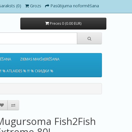
saraksts (0)
Grozs
Pasūtijuma noformēšana
Preces 0 (0.00 EUR)
RĒŠANA
ZIEMAS MAKŠĶERĒŠANA
!! % ATLAIDES % !!! % СКИДКИ %
Mugursoma Fish2Fish
Extreme 80L