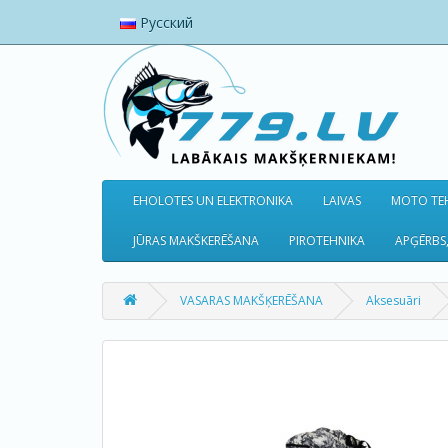
Русский
EHOLOTES UN ELEKTRONIKA
LAIVAS
MOTO TEH
JŪRAS MAKŠKERĒŠANA
PIROTEHNIKA
APĢĒRBS,
VASARAS MAKŠĶERĒŠANA
Aksesuāri