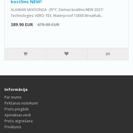
kostīms NEW!
ALASKAN SAVOONGA -35°C Ziemas kostīms NEW 2021!
Technologies: AERO-TEX, Waterproof 10000 Breathab..
389.90 EUR
479.00 EUR
Informācija
Par mums
Pirkšanas noteikumi
Preču piegāde
Apmaksas veidi
Preču atgriešana
Privātums