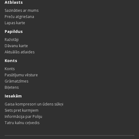
Atblasts
Sazināties ar mums
Preču atgriešana
Lapas karte
Papildus
Ražotāji
Dāvanu karte
Aktuālās atlaides
Konts
Konts
Pasūtījumu vēsture
Grāmatzīmes
Biļetens
Iesakām
Gaisa kompresori un ūdens sūkņi
Siets pret kurmjiem
Informācija par Poliju
Tatru kalnu ceļvedis