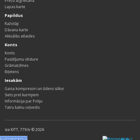
Preču atgriešana
Lapas karte
Papildus
Ražotāji
Dāvanu karte
Aktuālās atlaides
Konts
Konts
Pasūtījumu vēsture
Grāmatzīmes
Biļetens
Iesakām
Gaisa kompresori un ūdens sūkņi
Siets pret kurmjiem
Informācija par Poliju
Tatru kalnu ceļvedis
sia KITT, 779.lv © 2026
Pirms nop�rc,