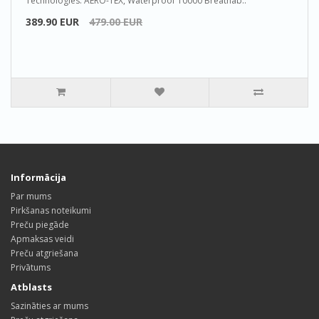
Technologies: AERO-TEX, Waterproof 10000 Breathab..
389.90 EUR
479.00 EUR
Informācija
Par mums
Pirkšanas noteikumi
Preču piegāde
Apmaksas veidi
Preču atgriešana
Privātums
Atblasts
Sazināties ar mums