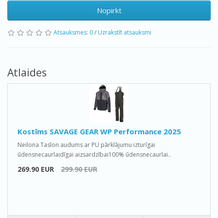
Nopirkt
Atsauksmes: 0
/
Uzrakstīt atsauksmi
Atlaides
Kostīms SAVAGE GEAR WP Performance 2025
Neilona Taslon audums ar PU pārklājumu izturīgai
ūdensnecaurlaidīgai aizsardzībai100% ūdensnecaurlai..
269.90 EUR
299.90 EUR