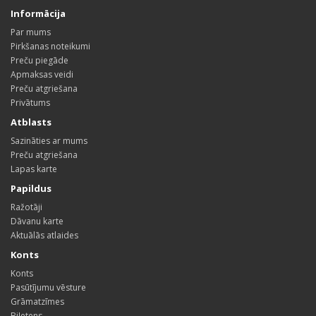
Informācija
Par mums
Pirkšanas noteikumi
Preču piegāde
Apmaksas veidi
Preču atgriešana
Privātums
Atblasts
Sazināties ar mums
Preču atgriešana
Lapas karte
Papildus
Ražotāji
Dāvanu karte
Aktuālās atlaides
Konts
Konts
Pasūtījumu vēsture
Grāmatzīmes
Biļetens