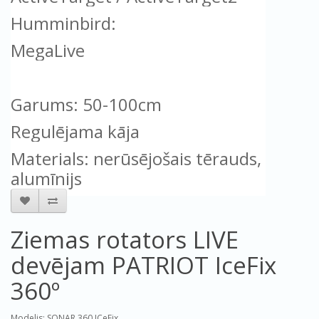
Humminbird:
Garums: 50-100cm
Regulējama kāja
Materials: nerūsējošais tērauds, 
alumīnijs
Ziemas rotators LIVE
devējam PATRIOT IceFix
360º
Modelis: SONAR 360 ICeFix