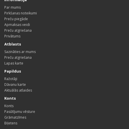
Par mums
Pirkšanas noteikumi
Preču piegāde
Apmaksas veidi
Preču atgriešana
Privātums
Atblasts
Sazināties ar mums
Preču atgriešana
Lapas karte
Papildus
Ražotāji
Dāvanu karte
Aktuālās atlaides
Konts
Konts
Pasūtījumu vēsture
Grāmatzīmes
Biļetens