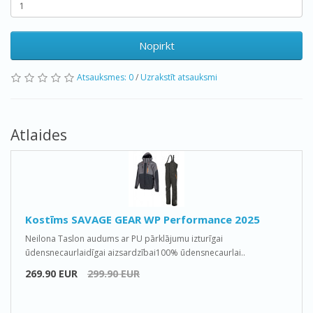
Nopirkt
Atsauksmes: 0
/
Uzrakstīt atsauksmi
Atlaides
Kostīms SAVAGE GEAR WP Performance 2025
Neilona Taslon audums ar PU pārklājumu izturīgai
ūdensnecaurlaidīgai aizsardzībai100% ūdensnecaurlai..
269.90 EUR
299.90 EUR