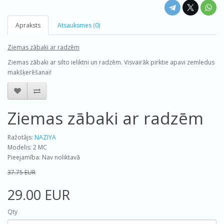
Apraksts
Atsauksmes (0)
Ziemas zābaki ar radzēm
Ziemas zābaki ar silto ieliktni un radzēm. Visvairāk pirktie apavi zemledus
makšķerēšanai!
Ziemas zābaki ar radzēm
Ražotājs:
NAZIYA
Modelis: 2 MC
Pieejamība: Nav noliktavā
37.75 EUR
29.00 EUR
Qty