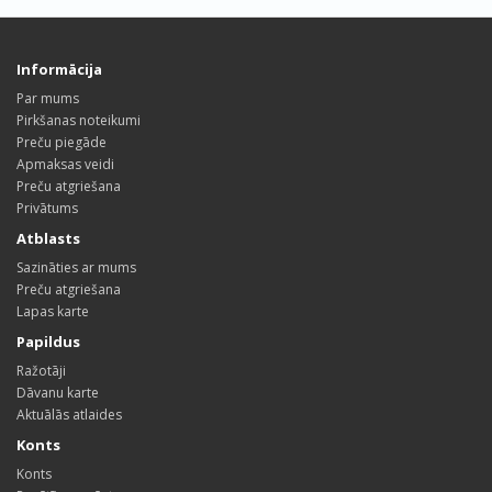
Informācija
Par mums
Pirkšanas noteikumi
Preču piegāde
Apmaksas veidi
Preču atgriešana
Privātums
Atblasts
Sazināties ar mums
Preču atgriešana
Lapas karte
Papildus
Ražotāji
Dāvanu karte
Aktuālās atlaides
Konts
Konts