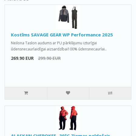
Kostīms SAVAGE GEAR WP Performance 2025
Neilona Taslon audums ar PU pārklājumu izturīgai
ūdensnecaurlaidīgai aizsardzībai100% ūdensnecaurlai..
269.90 EUR
299.90 EUR
ALASKAN CHEROKEE -30°C Ziemas peldošais