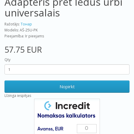
Adapteris pret ledus urbi
universalais
Ražotājs:
Тонар
Modelis: AŠ-25U-PK
Pieejamība: Ir pieejams
57.75 EUR
Qty
Nopirkt
Līzinga iespējas