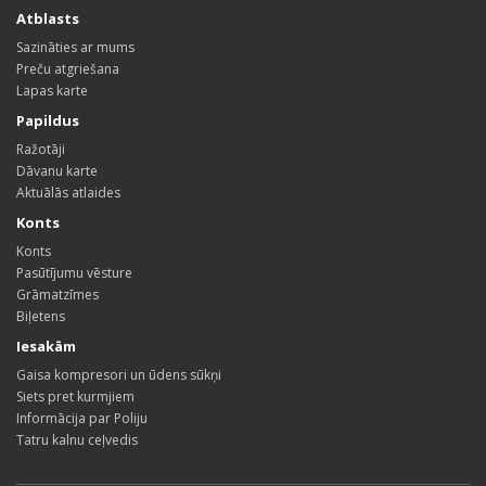
Atblasts
Sazināties ar mums
Preču atgriešana
Lapas karte
Papildus
Ražotāji
Dāvanu karte
Aktuālās atlaides
Konts
Konts
Pasūtījumu vēsture
Grāmatzīmes
Biļetens
Iesakām
Gaisa kompresori un ūdens sūkņi
Siets pret kurmjiem
Informācija par Poliju
Tatru kalnu ceļvedis