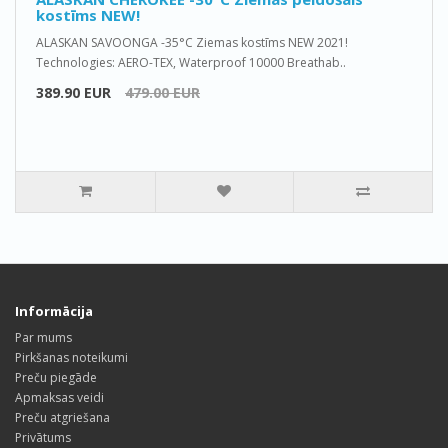
kostīms NEW!
ALASKAN SAVOONGA -35°C Ziemas kostīms NEW 2021!
Technologies: AERO-TEX, Waterproof 10000 Breathab..
389.90 EUR
479.00 EUR
Informācija
Par mums
Pirkšanas noteikumi
Preču piegāde
Apmaksas veidi
Preču atgriešana
Privātums