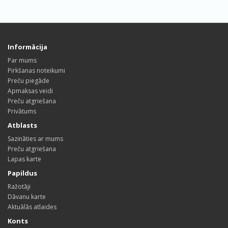
Informācija
Par mums
Pirkšanas noteikumi
Preču piegāde
Apmaksas veidi
Preču atgriešana
Privātums
Atblasts
Sazināties ar mums
Preču atgriešana
Lapas karte
Papildus
Ražotāji
Dāvanu karte
Aktuālās atlaides
Konts