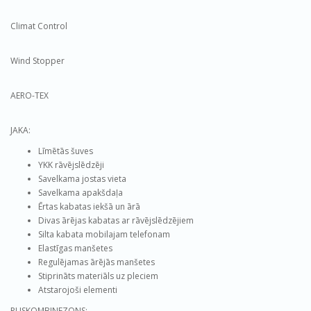
Climat Control
Wind Stopper
AERO-TEX
JAKA:
Līmētās šuves
YKK rāvējslēdzēji
Savelkama jostas vieta
Savelkama apakšdaļa
Ērtas
kabatas
iekšā
un ārā
Divas
ārējas kabatas
ar rāvējslēdzējiem
Silta
kabata mobilajam telefonam
Elastīgas
manšetes
Regulējamas
ārējās
manšetes
S
tiprināts
materiāls
uz pleciem
Atstarojoši elementi
PUSKOMBINEZONS: