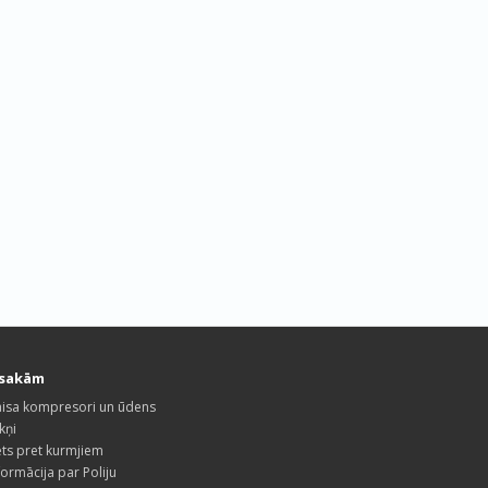
esakām
isa kompresori un ūdens
kņi
ets pret kurmjiem
formācija par Poliju