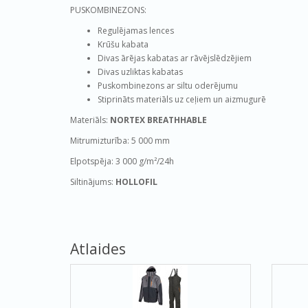
PUSKOMBINEZONS:
Regulējamas lences
Krūšu kabata
Divas ārējas
kabatas ar
rāvējslēdzējiem
Divas uzliktas kabatas
Puskombinezons ar siltu oderējumu
Stiprināts materiāls uz ceļiem un aizmugurē
Materiāls:
NORTEX BREATHHABLE
Mitrumizturība: 5 000 mm
Elpotspēja: 3 000 g/m²/24h
Siltinājums:
HOLLOFIL
Atlaides