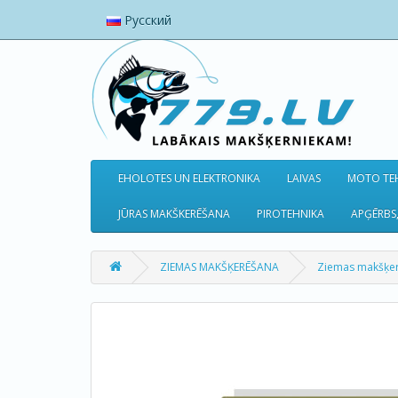
Русский
EHOLOTES UN ELEKTRONIKA
LAIVAS
MOTO TEH
JŪRAS MAKŠKERĒŠANA
PIROTEHNIKA
APĢĒRBS,
ZIEMAS MAKŠĶERĒŠANA
Ziemas makšķe