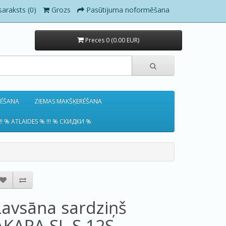
saraksts (0)
Grozs
Pasūtijuma noformēšana
Preces 0 (0.00 EUR)
RĒŠANA
ZIEMAS MAKŠĶERĒŠANA
!! % ATLAIDES % !!! % СКИДКИ %
Lavsāna sardziņš
AKARA SL-S 12S