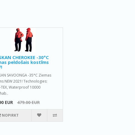
SKAN CHEROKEE -30°C
as peldošais kostīms
!
KAN SAVOONGA -35°C Ziemas
ms NEW 2021! Technologies:
TEX, Waterproof 10000
hab..
90 EUR
479.00 EUR
NOPIRKT