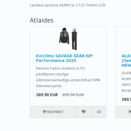
Lavsāna sardziņš AKARA SL-S 12S 150mm 0,35
Atlaides
Kostīms SAVAGE GEAR WP
ALA
Performance 2025
Ziem
NEW
Neilona Taslon audums ar PU
ALAS
pārklājumu izturīgai
kostī
ūdensnecaurlaidīgai aizsardzībai100%
AERO-
ūdensnecaurlai..
Breat
269.90 EUR
299.90 EUR
389.
NOPIRKT