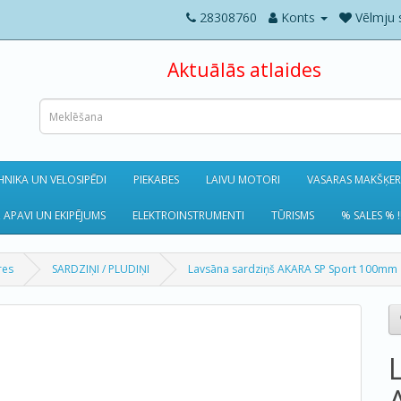
28308760
Konts
Vēlmju 
Aktuālās atlaides
NIKA UN VELOSIPĒDI
PIEKABES
LAIVU MOTORI
VASARAS MAKŠĶE
 APAVI UN EKIPĒJUMS
ELEKTROINSTRUMENTI
TŪRISMS
% SALES % !
res
SARDZIŅI / PLUDIŅI
Lavsāna sardziņš AKARA SP Sport 100mm