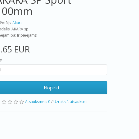
100mm
žotājs:
Akara
delis: AKARA sp
eejamība: Ir pieejams
.65 EUR
y
Nopirkt
Atsauksmes: 0
/
Uzrakstīt atsauksmi