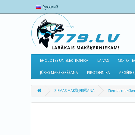
Русский
EHOLOTES UN ELEKTRONIKA
LAIVAS
MOTO TEH
JŪRAS MAKŠKERĒŠANA
PIROTEHNIKA
APĢĒRBS,
ZIEMAS MAKŠĶERĒŠANA
Ziemas makšķe