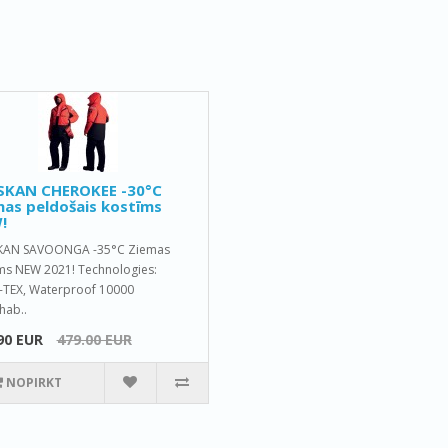
SKAN CHEROKEE -30°C
as peldošais kostīms
!
KAN SAVOONGA -35°C Ziemas
ms NEW 2021! Technologies:
TEX, Waterproof 10000
hab..
90 EUR
479.00 EUR
NOPIRKT