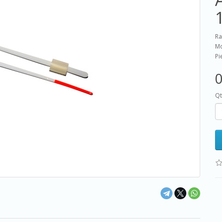
Ra
Mo
Pi
0
Qt