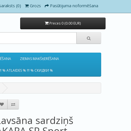
saraksts (0)
Grozs
Pasūtijuma noformēšana
Preces 0 (0.00 EUR)
RĒŠANA
ZIEMAS MAKŠĶERĒŠANA
!! % ATLAIDES % !!! % СКИДКИ %
Lavsāna sardziņš
AKARA SP Sport