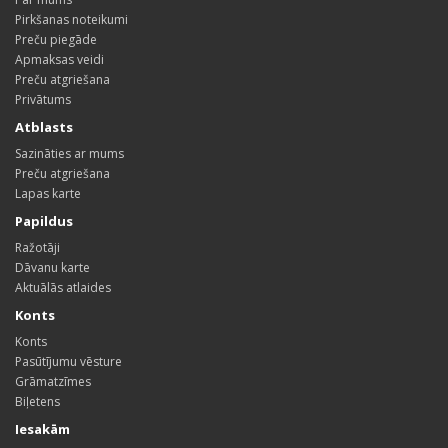
Pirkšanas noteikumi
Preču piegāde
Apmaksas veidi
Preču atgriešana
Privātums
Atblasts
Sazināties ar mums
Preču atgriešana
Lapas karte
Papildus
Ražotāji
Dāvanu karte
Aktuālās atlaides
Konts
Konts
Pasūtījumu vēsture
Grāmatzīmes
Biļetens
Iesakām