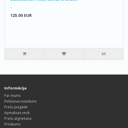
..
125.00 EUR
Informācija
Par mums
Pirkšanas noteikumi
Preču piegāde
Apmaksas veidi
Preču atgriešana
Privātums