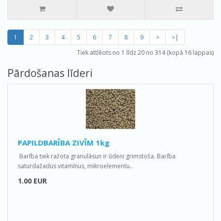
1
2
3
4
5
6
7
8
9
>
>|
Tiek attlēots no 1 līdz 20 no 314 (kopā 16 lappas)
Pārdošanas līderi
PAPILDBARĪBA ZIVĪM 1kg
Barība tiek ražota granulāsun ir ūdeni grimstoša. Barība
saturdažadus vitamīnus, mikroelementu..
1.00 EUR